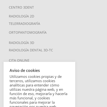
CENTRO 3DENT
RADIOLOGÍA 2D
TELERRADIOGRAFÍA
ORTOPANTOMOGRAFÍA
RADIOLOGÍA 3D
RADIOLOGÍA DENTAL 3D-TC
CITA ONLINE
SERVICIOS
Aviso de cookies
Utilizamos cookies propias y de
UBICACIÓN Y CONTACTO
terceros, utilizamos cookies
analíticas para entender cómo
BLOG
utilizas nuestra página web, y en
función de eso, mejorarla y hacerla
más funcional, y cookies
ASPECTOS LEGALES
funcionales para mejorar la
navegación por nuestra web.